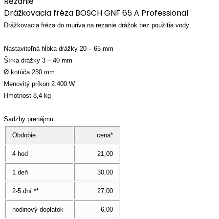
Rezanie
Drážkovacia fréza BOSCH GNF 65 A Professional
Drážkovacia fréza do muriva na rezanie drážok bez použitia vody.
Nastaviteľná hĺbka drážky 20 – 65 mm
Šírka drážky 3 – 40 mm
Ø kotúča 230 mm
Menovitý príkon 2.400 W
Hmotnost 8,4 kg
Sadzby prenájmu:
Obdobie
cena*
4 hod
21,00
1 deň
30,00
2-5 dní **
27,00
hodinový doplatok
6,00