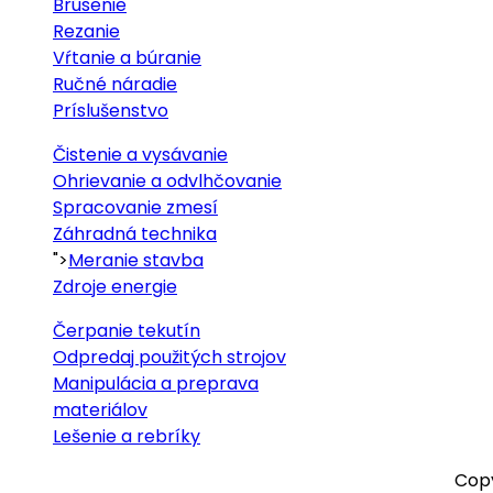
Brúsenie
Rezanie
Vŕtanie a búranie
Ručné náradie
Príslušenstvo
Čistenie a vysávanie
Ohrievanie a odvlhčovanie
Spracovanie zmesí
Záhradná technika
">
Meranie stavba
Zdroje energie
Čerpanie tekutín
Odpredaj použitých strojov
Manipulácia a preprava
materiálov
Lešenie a rebríky
Cop