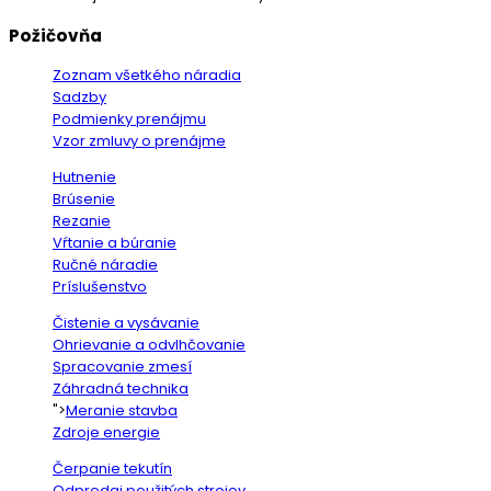
Požičovňa
Zoznam všetkého náradia
Sadzby
Podmienky prenájmu
Vzor zmluvy o prenájme
Hutnenie
Brúsenie
Rezanie
Vŕtanie a búranie
Ručné náradie
Príslušenstvo
Čistenie a vysávanie
Ohrievanie a odvlhčovanie
Spracovanie zmesí
Záhradná technika
">
Meranie stavba
Zdroje energie
Čerpanie tekutín
Odpredaj použitých strojov