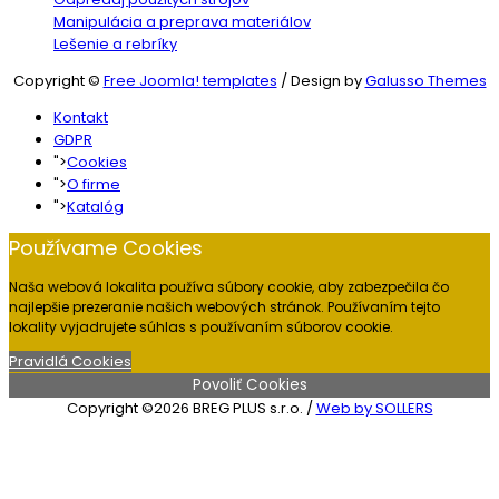
Manipulácia a preprava materiálov
Lešenie a rebríky
Copyright ©
Free Joomla! templates
/ Design by
Galusso Themes
Kontakt
GDPR
">
Cookies
">
O firme
">
Katalóg
Používame Cookies
Naša webová lokalita používa súbory cookie, aby zabezpečila čo
najlepšie prezeranie našich webových stránok. Používaním tejto
lokality vyjadrujete súhlas s používaním súborov cookie.
Pravidlá Cookies
Povoliť Cookies
Copyright ©2026 BREG PLUS s.r.o. /
Web by SOLLERS