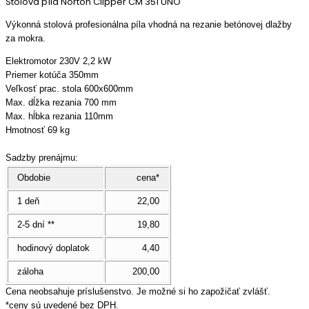
Stolová píla Norton Clipper CM 351 UNO
Výkonná stolová profesionálna píla vhodná na rezanie betónovej dlažby
za mokra.
Elektromotor 230V 2,2 kW
Priemer kotúča 350mm
Veľkosť prac. stola 600x600mm
Max. dĺžka rezania 700 mm
Max. hĺbka rezania 110mm
Hmotnosť 69 kg
Sadzby prenájmu:
Obdobie
cena*
1 deň
22,00
2-5 dní **
19,80
hodinový doplatok
4,40
záloha
200,00
Cena neobsahuje príslušenstvo. Je možné si ho zapožičať zvlášť.
*ceny sú uvedené bez DPH.