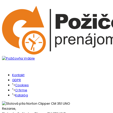
Kontakt
GDPR
">
Cookies
">
O firme
">
Katalóg
Rezanie,