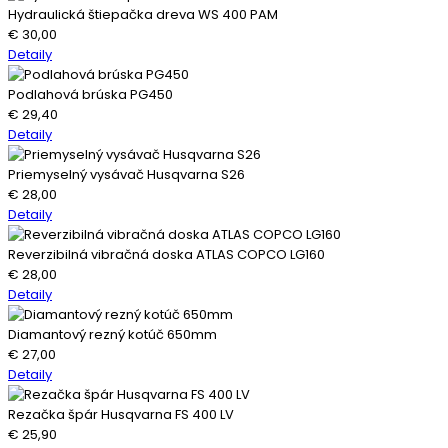
Hydraulická štiepačka dreva WS 400 PAM
€
30,00
Detaily
Podlahová brúska PG450
€
29,40
Detaily
Priemyselný vysávač Husqvarna S26
€
28,00
Detaily
Reverzibilná vibračná doska ATLAS COPCO LG160
€
28,00
Detaily
Diamantový rezný kotúč 650mm
€
27,00
Detaily
Rezačka špár Husqvarna FS 400 LV
€
25,90