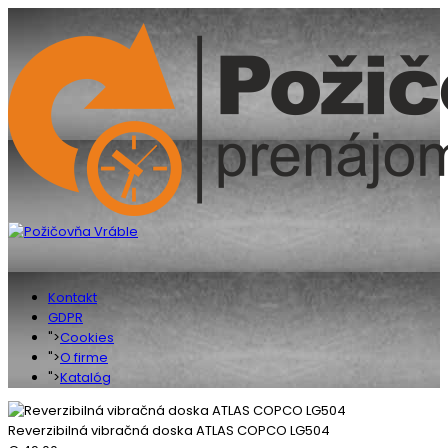
Kontakt
GDPR
">
Cookies
">
O firme
">
Katalóg
Reverzibilná vibračná doska ATLAS COPCO LG504