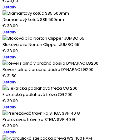
€
49,00
Detaily
Diamantový kotúč S85 500mm
€
38,00
Detaily
Bloková píla Norton Clipper JUMBO 651
€
33,00
Detaily
Reverzibilná vibračná doska DYNAPAC LG200
€
31,50
Detaily
Elektrická podlahová fréza CG 200
€
30,00
Detaily
Prerezávač trávnika STIGA SVP 40 G
€
30,00
Detaily