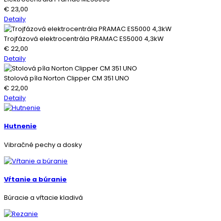
€
23,00
Detaily
Trojfázová elektrocentrála PRAMAC ES5000 4,3kW
€
22,00
Detaily
Stolová píla Norton Clipper CM 351 UNO
€
22,00
Detaily
Hutnenie
Vibračné pechy a dosky
Vŕtanie a búranie
Búracie a vŕtacie kladivá