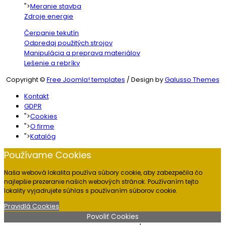
">
Meranie stavba
Zdroje energie
Čerpanie tekutín
Odpredaj použitých strojov
Manipulácia a preprava materiálov
Lešenie a rebríky
Copyright ©
Free Joomla! templates
/ Design by
Galusso Themes
Kontakt
GDPR
">
Cookies
">
O firme
">
Katalóg
Používame Cookies
Naša webová lokalita používa súbory cookie, aby zabezpečila čo
najlepšie prezeranie našich webových stránok. Používaním tejto
lokality vyjadrujete súhlas s používaním súborov cookie.
Pravidlá Cookies
Povoliť Cookies