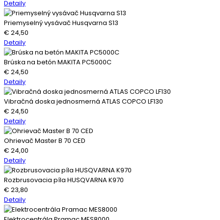
Detaily
Priemyselný vysávač Husqvarna S13
€
24,50
Detaily
Brúska na betón MAKITA PC5000C
€
24,50
Detaily
Vibračná doska jednosmerná ATLAS COPCO LF130
€
24,50
Detaily
Ohrievač Master B 70 CED
€
24,00
Detaily
Rozbrusovacia píla HUSQVARNA K970
€
23,80
Detaily
Elektrocentrála Pramac MES8000