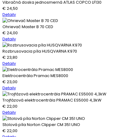
Vibračná doska jednosmerná ATLAS COPCO LF130
€
24,50
Detaily
Ohrievač Master B 70 CED
€
24,00
Detaily
Rozbrusovacia píla HUSQVARNA K970
€
23,80
Detaily
Elektrocentrála Pramac MES8000
€
23,00
Detaily
Trojfázová elektrocentrála PRAMAC ES5000 4,3kW
€
22,00
Detaily
Stolová píla Norton Clipper CM 351 UNO
€
22,00
Detaily