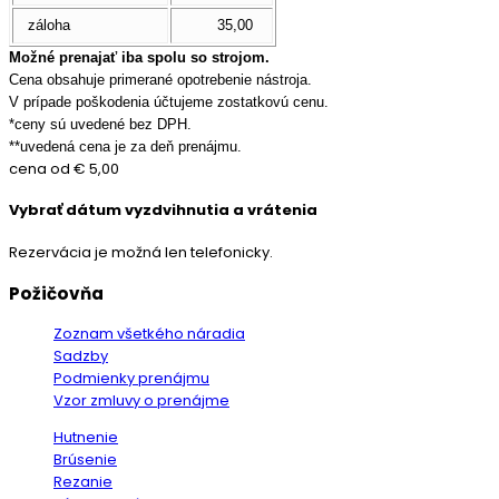
záloha
35,00
Možné prenajať iba spolu so strojom.
Cena obsahuje primerané opotrebenie nástroja.
V prípade poškodenia účtujeme zostatkovú cenu.
*ceny sú uvedené bez DPH.
**uvedená cena je za deň prenájmu.
cena od
€ 5,00
Vybrať dátum vyzdvihnutia a vrátenia
Rezervácia je možná len telefonicky.
Požičovňa
Zoznam všetkého náradia
Sadzby
Podmienky prenájmu
Vzor zmluvy o prenájme
Hutnenie
Brúsenie
Rezanie