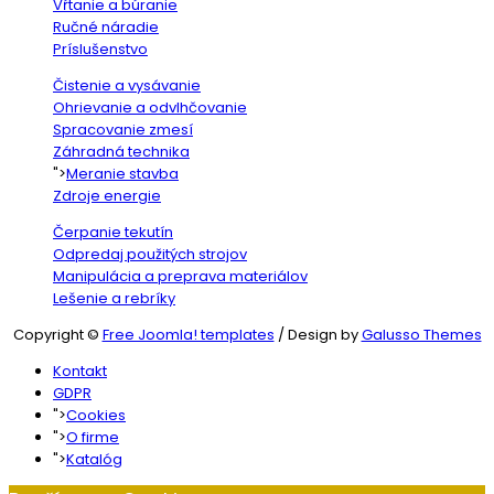
Vŕtanie a búranie
Ručné náradie
Príslušenstvo
Čistenie a vysávanie
Ohrievanie a odvlhčovanie
Spracovanie zmesí
Záhradná technika
">
Meranie stavba
Zdroje energie
Čerpanie tekutín
Odpredaj použitých strojov
Manipulácia a preprava materiálov
Lešenie a rebríky
Copyright ©
Free Joomla! templates
/ Design by
Galusso Themes
Kontakt
GDPR
">
Cookies
">
O firme
">
Katalóg