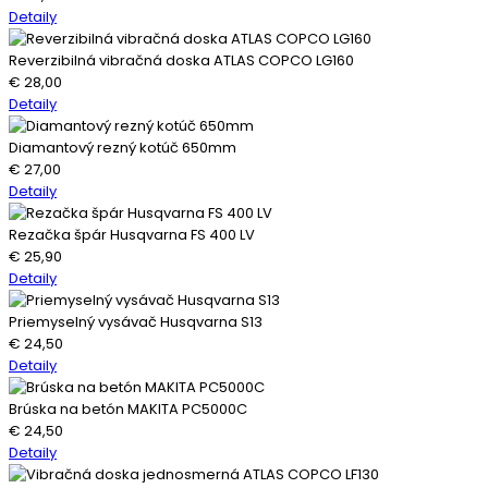
Detaily
Reverzibilná vibračná doska ATLAS COPCO LG160
€
28,00
Detaily
Diamantový rezný kotúč 650mm
€
27,00
Detaily
Rezačka špár Husqvarna FS 400 LV
€
25,90
Detaily
Priemyselný vysávač Husqvarna S13
€
24,50
Detaily
Brúska na betón MAKITA PC5000C
€
24,50
Detaily