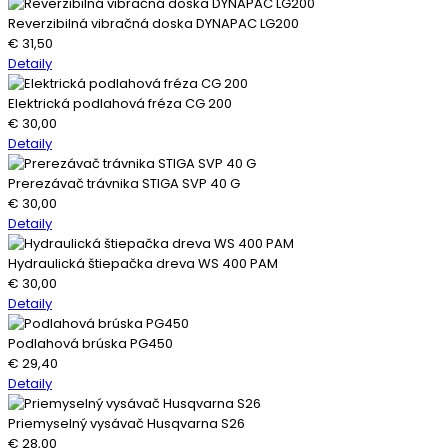
Reverzibilná vibračná doska DYNAPAC LG200
€
31,50
Detaily
Elektrická podlahová fréza CG 200
€
30,00
Detaily
Prerezávač trávnika STIGA SVP 40 G
€
30,00
Detaily
Hydraulická štiepačka dreva WS 400 PAM
€
30,00
Detaily
Podlahová brúska PG450
€
29,40
Detaily
Priemyselný vysávač Husqvarna S26
€
28,00