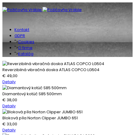
Kontakt
GDPR
">
Cookies
">
O firme
">
Katalóg
Reverzibilná vibračná doska ATLAS COPCO LG504
€
49,00
Detaily
Diamantový kotúč S85 500mm
€
38,00
Detaily
Bloková píla Norton Clipper JUMBO 651
€
33,00
Detaily