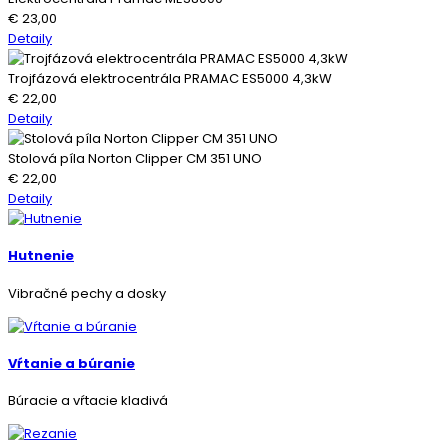
€
23,00
Detaily
Trojfázová elektrocentrála PRAMAC ES5000 4,3kW
€
22,00
Detaily
Stolová píla Norton Clipper CM 351 UNO
€
22,00
Detaily
Hutnenie
Vibračné pechy a dosky
Vŕtanie a búranie
Búracie a vŕtacie kladivá