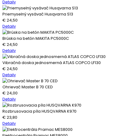
Detaily
Priemyselný vysávač Husqvarna S13
€
24,50
Detaily
Brúska na betón MAKITA PC5000C
€
24,50
Detaily
Vibračná doska jednosmerná ATLAS COPCO LF130
€
24,50
Detaily
Ohrievač Master B 70 CED
€
24,00
Detaily
Rozbrusovacia píla HUSQVARNA K970
€
23,80
Detaily
Elektrocentrála Pramac MES8000