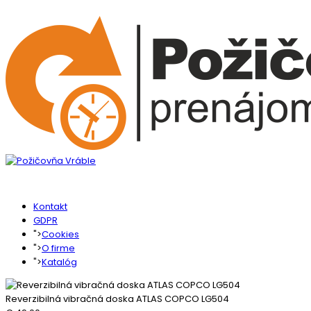
Kontakt
GDPR
">
Cookies
">
O firme
">
Katalóg
Reverzibilná vibračná doska ATLAS COPCO LG504