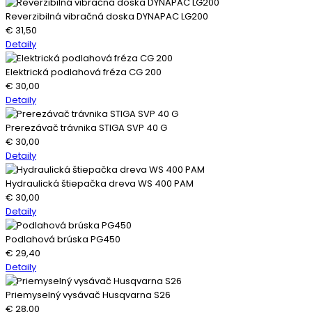
Reverzibilná vibračná doska DYNAPAC LG200
€
31,50
Detaily
Elektrická podlahová fréza CG 200
€
30,00
Detaily
Prerezávač trávnika STIGA SVP 40 G
€
30,00
Detaily
Hydraulická štiepačka dreva WS 400 PAM
€
30,00
Detaily
Podlahová brúska PG450
€
29,40
Detaily
Priemyselný vysávač Husqvarna S26
€
28,00