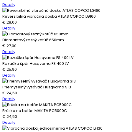
Detaily
Reverzibilná vibračná doska ATLAS COPCO LG160
€
28,00
Detaily
Diamantový rezný kotúč 650mm
€
27,00
Detaily
Rezačka špár Husqvarna FS 400 LV
€
25,90
Detaily
Priemyselný vysávač Husqvarna S13
€
24,50
Detaily
Brúska na betón MAKITA PC5000C
€
24,50
Detaily