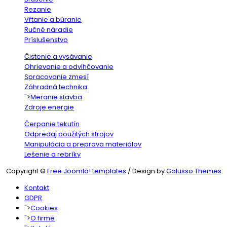
Rezanie
Vŕtanie a búranie
Ručné náradie
Príslušenstvo
Čistenie a vysávanie
Ohrievanie a odvlhčovanie
Spracovanie zmesí
Záhradná technika
">
Meranie stavba
Zdroje energie
Čerpanie tekutín
Odpredaj použitých strojov
Manipulácia a preprava materiálov
Lešenie a rebríky
Copyright ©
Free Joomla! templates
/ Design by
Galusso Themes
Kontakt
GDPR
">
Cookies
">
O firme