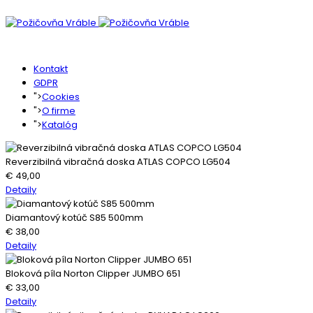
Kontakt
GDPR
">
Cookies
">
O firme
">
Katalóg
Reverzibilná vibračná doska ATLAS COPCO LG504
€
49,00
Detaily
Diamantový kotúč S85 500mm
€
38,00
Detaily
Bloková píla Norton Clipper JUMBO 651
€
33,00
Detaily