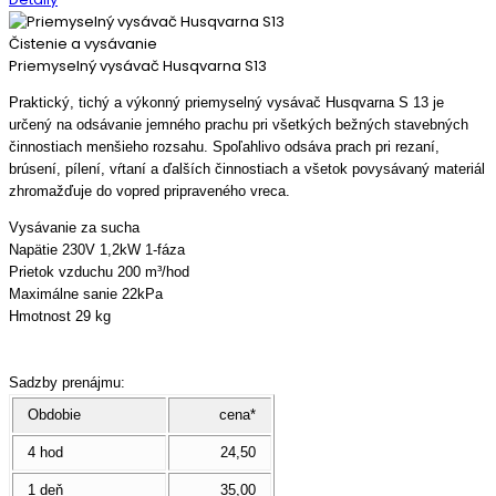
Čistenie a vysávanie
Priemyselný vysávač Husqvarna S13
Praktický, tichý a výkonný priemyselný vysávač Husqvarna S 13 je
určený na odsávanie jemného prachu pri všetkých bežných stavebných
činnostiach menšieho rozsahu. Spoľahlivo odsáva prach pri rezaní,
brúsení, pílení, vŕtaní a ďalších činnostiach a všetok povysávaný materiál
zhromažďuje do vopred pripraveného vreca.
Vysávanie za sucha
Napätie 230V 1,2kW 1-fáza
Prietok vzduchu 200 m³/hod
Maximálne sanie 22kPa
Hmotnost 29 kg
Sadzby prenájmu:
Obdobie
cena*
4 hod
24,50
1 deň
35,00