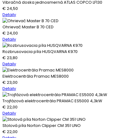
Vibračná doska jednosmerná ATLAS COPCO LF130
€
24,50
Detaily
Ohrievač Master B 70 CED
€
24,00
Detaily
Rozbrusovacia píla HUSQVARNA K970
€
23,80
Detaily
Elektrocentrála Pramac MES8000
€
23,00
Detaily
Trojfázová elektrocentrála PRAMAC ES5000 4,3kW
€
22,00
Detaily
Stolová píla Norton Clipper CM 351 UNO
€
22,00
Detaily