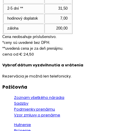
2-5 dní **
31,50
hodinový doplatok
7,00
záloha
200,00
Cena neobsahuje príslušenstvo.
*ceny sú uvedené bez DPH.
**uvedená cena je za deň prenájmu.
cena od
€ 24,50
Vybrať dátum vyzdvihnutia a vrátenia
Rezervácia je možná len telefonicky.
Požičovňa
Zoznam všetkého náradia
Sadzby
Podmienky prenájmu
Vzor zmluvy o prenájme
Hutnenie
Brúsenie