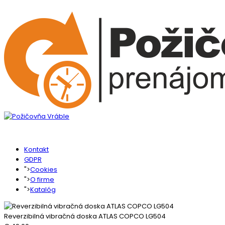
Kontakt
GDPR
">
Cookies
">
O firme
">
Katalóg
Reverzibilná vibračná doska ATLAS COPCO LG504