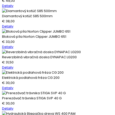
€
49,00
Detaily
Diamantový kotúč S85 500mm
€
38,00
Detaily
Bloková píla Norton Clipper JUMBO 651
€
33,00
Detaily
Reverzibilná vibračná doska DYNAPAC LG200
€
31,50
Detaily
Elektrická podlahová fréza CG 200
€
30,00
Detaily
Prerezávač trávnika STIGA SVP 40 G
€
30,00
Detaily