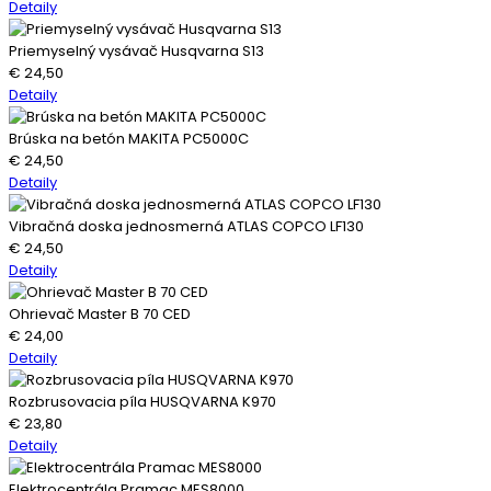
Detaily
Priemyselný vysávač Husqvarna S13
€
24,50
Detaily
Brúska na betón MAKITA PC5000C
€
24,50
Detaily
Vibračná doska jednosmerná ATLAS COPCO LF130
€
24,50
Detaily
Ohrievač Master B 70 CED
€
24,00
Detaily
Rozbrusovacia píla HUSQVARNA K970
€
23,80
Detaily
Elektrocentrála Pramac MES8000