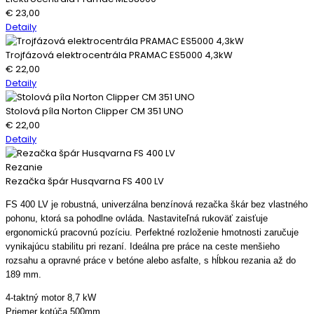
€
23,00
Detaily
Trojfázová elektrocentrála PRAMAC ES5000 4,3kW
€
22,00
Detaily
Stolová píla Norton Clipper CM 351 UNO
€
22,00
Detaily
Rezanie
Rezačka špár Husqvarna FS 400 LV
FS 400 LV je robustná, univerzálna benzínová rezačka škár bez vlastného
pohonu, ktorá sa pohodlne ovláda. Nastaviteľná rukoväť zaisťuje
ergonomickú pracovnú pozíciu. Perfektné rozloženie hmotnosti zaručuje
vynikajúcu stabilitu pri rezaní. Ideálna pre práce na ceste menšieho
rozsahu a opravné práce v betóne alebo asfalte, s hĺbkou rezania až do
189 mm.
4-taktný motor 8,7 kW
Priemer kotúča 500mm