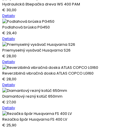
Hydraulická štiepačka dreva WS 400 PAM
€
30,00
Detaily
Podlahová brúska PG450
€
29,40
Detaily
Priemyselný vysávač Husqvarna S26
€
28,00
Detaily
Reverzibilná vibračná doska ATLAS COPCO LG160
€
28,00
Detaily
Diamantový rezný kotúč 650mm
€
27,00
Detaily
Rezačka špár Husqvarna FS 400 LV
€
25,90