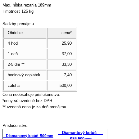
Max. hĺbka rezania 189mm
Hmotnosť 125 kg
Sadzby prenájmu:
Obdobie
cena*
4 hod
25,90
1 deň
37,00
2-5 dní **
33,30
hodinový doplatok
7,40
záloha
500,00
Cena neobsahuje príslušenstvo.
*ceny sú uvedené bez DPH.
**uvedená cena je za deň prenájmu.
Príslušenstvo:
Diamantový kotúč
Diamantový kotúč 500mm
S85 500mm