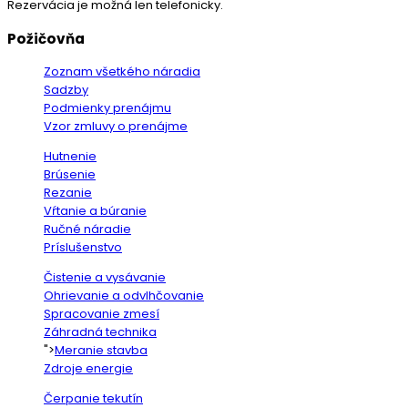
Rezervácia je možná len telefonicky.
Požičovňa
Zoznam všetkého náradia
Sadzby
Podmienky prenájmu
Vzor zmluvy o prenájme
Hutnenie
Brúsenie
Rezanie
Vŕtanie a búranie
Ručné náradie
Príslušenstvo
Čistenie a vysávanie
Ohrievanie a odvlhčovanie
Spracovanie zmesí
Záhradná technika
">
Meranie stavba
Zdroje energie
Čerpanie tekutín