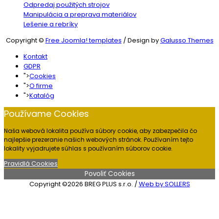
Odpredaj použitých strojov
Manipulácia a preprava materiálov
Lešenie a rebríky
Copyright ©
Free Joomla! templates
/ Design by
Galusso Themes
Kontakt
GDPR
">
Cookies
">
O firme
">
Katalóg
Používame Cookies
Naša webová lokalita používa súbory cookie, aby zabezpečila čo
najlepšie prezeranie našich webových stránok. Používaním tejto
lokality vyjadrujete súhlas s používaním súborov cookie.
Pravidlá Cookies
Povoliť Cookies
Copyright ©2026 BREG PLUS s.r.o. /
Web by SOLLERS