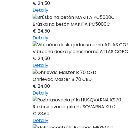
€
24,50
Detaily
Brúska na betón MAKITA PC5000C
€
24,50
Detaily
Vibračná doska jednosmerná ATLAS COPC
€
24,50
Detaily
Ohrievač Master B 70 CED
€
24,00
Detaily
Rozbrusovacia píla HUSQVARNA K970
€
23,80
Detaily