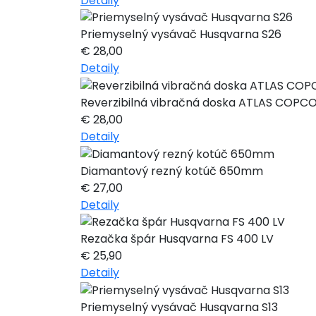
Detaily
Priemyselný vysávač Husqvarna S26
€
28,00
Detaily
Reverzibilná vibračná doska ATLAS COPCO
€
28,00
Detaily
Diamantový rezný kotúč 650mm
€
27,00
Detaily
Rezačka špár Husqvarna FS 400 LV
€
25,90
Detaily
Priemyselný vysávač Husqvarna S13