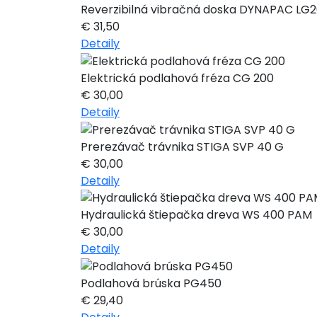
Reverzibilná vibračná doska DYNAPAC LG
€
31,50
Detaily
Elektrická podlahová fréza CG 200
€
30,00
Detaily
Prerezávač trávnika STIGA SVP 40 G
€
30,00
Detaily
Hydraulická štiepačka dreva WS 400 PAM
€
30,00
Detaily
Podlahová brúska PG450
€
29,40