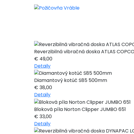
Reverzibilná vibračná doska ATLAS COPC
€
49,00
Detaily
Diamantový kotúč S85 500mm
€
38,00
Detaily
Bloková píla Norton Clipper JUMBO 651
€
33,00
Detaily