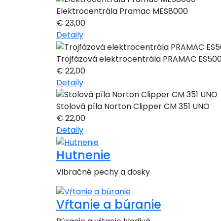
Elektrocentrála Pramac MES8000
€
23,00
Detaily
Trojfázová elektrocentrála PRAMAC ES50
€
22,00
Detaily
Stolová píla Norton Clipper CM 351 UNO
€
22,00
Detaily
Hutnenie
Vibračné pechy a dosky
Vŕtanie a búranie